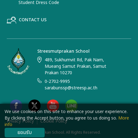
Student Dress Code
CONTACT US
Streesmutprakan School
489, Sukhumvit Rd, Pak Nam,
Mueang Samut Prakan, Samut
Prakan 10270
0-2702-9995
sarabunssp@streesp.ac.th
We use cookies on this site to enhance your user experience.
By clicking the Accept button, you agree to us doing so.
More
Privacy Policy
Cookie Policy
info
ยอมรับ
© 2025 Streesmutprakan School. All Rights Reserved.