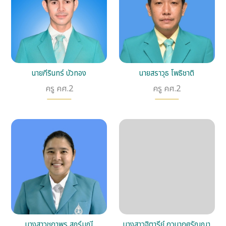
นายภีรินทร์ บัวทอง
นายสราวุธ โพธิชาติ
ครู คศ.2
ครู คศ.2
นางสาวชฎาพร สุกร์มณี
นางสาวฐิตารีย์ ภูวนาถศรัณญา