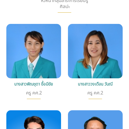
หัวหน้ากลุ่มสาระการเรียนรู้
ศิลปะ
นางสาวพิณชุดา ชื้อมีชัย
นางสาววงเดือน วันณี
ครู คศ.2
ครู คศ.2