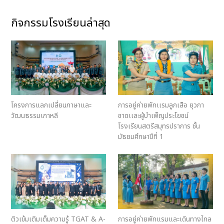
กิจกรรมโรงเรียนล่าสุด
โครงการแลกเปลี่ยนภาษาและ
การอยู่ค่ายพักเเรมลูกเสือ ยุวกา
วัฒนธรรมเกาหลี
ชาดเเละผู้บำเพ็ญประโยชน์
โรงเรียนสตรีสมุทรปราการ ชั้น
มัธยมศึกษาปีที่ 1
ติวเข้มเติมเต็มความรู้ TGAT & A-
การอยู่ค่ายพักแรมและเดินทางไกล